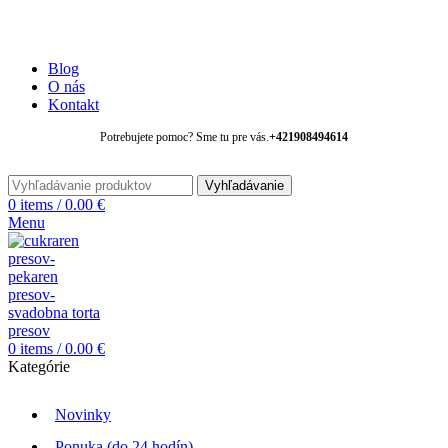
POTREBUJETE PORADIŤ? +421 908494614
CUKRÁRENSKÁ VÝROBA S KAVIARŇOU V PREŠOVE.
Blog
O nás
Kontakt
Potrebujete pomoc? Sme tu pre vás.
+421
908494614
Vyhľadávanie
0
items
/
0.00
€
Menu
0
items
/
0.00
€
Kategórie
Novinky
Ponuka (do 24 hodín)