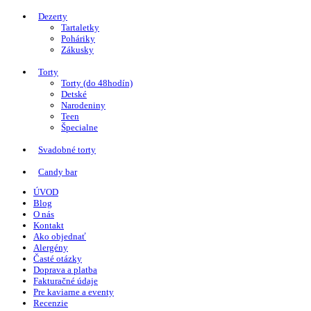
Dezerty
Tartaletky
Poháriky
Zákusky
Torty
Torty (do 48hodín)
Detské
Narodeniny
Teen
Špecialne
Svadobné torty
Candy bar
ÚVOD
Blog
O nás
Kontakt
Ako objednať
Alergény
Časté otázky
Doprava a platba
Fakturačné údaje
Pre kaviarne a eventy
Recenzie