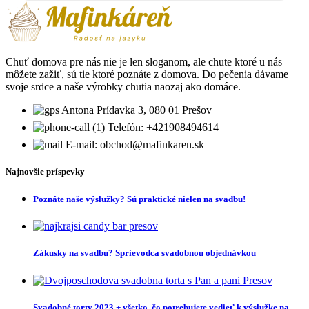
Chuť domova pre nás nie je len sloganom, ale chute ktoré u nás
môžete zažiť, sú tie ktoré poznáte z domova. Do pečenia dávame
svoje srdce a naše výrobky chutia naozaj ako domáce.
Antona Prídavka 3, 080 01 Prešov
Telefón: +421908494614
E-mail: obchod@mafinkaren.sk
Najnovšie príspevky
Poznáte naše výslužky? Sú praktické nielen na svadbu!
Zákusky na svadbu? Sprievodca svadobnou objednávkou
Svadobné torty 2023 + všetko, čo potrebujete vedieť k výslužke na