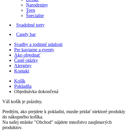
Narodeniny
Teen
Špecialne
Svadobné torty
Candy bar
Svadby a rodinné udalosti
Pre kaviarne a eventy
Ako objednať
Časté otázky
Alergény
Kontakt
Košík
Pokladňa
Objednávka dokončená
Váš košík je prázdny.
Predtým, ako prejdete k pokladni, musíte pridať niektoré produkty
do nákupného košíka.
Na našej stránke "Obchod" nájdete množstvo zaujímavých
produktov.